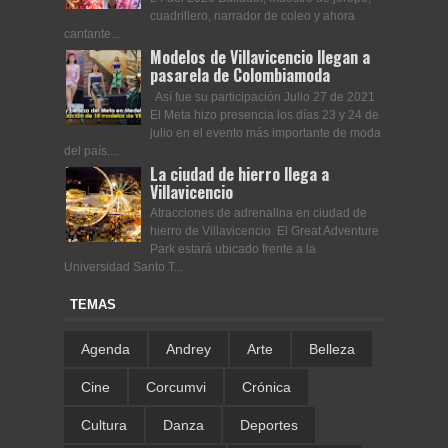
cuadrillero, narrador de coleo y ahora
cantante...
Modelos de Villavicencio llegan a
pasarela de Colombiamoda
Así fue su participación Julio 27 de 2021
El Meta hizo presencia los días 23 y 24 de
julio en el evento más importante de moda
del país....
La ciudad de hierro llega a
Villavicencio
Atracciones de adrenalina en ciudad de
hierro de Villavicencio El Great Adventure
Park estará ubicado frente a la
Universidad Santo T...
TEMAS
Agenda
Andrey
Arte
Belleza
Cine
Corcumvi
Crónica
Cultura
Danza
Deportes