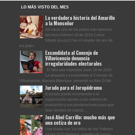
LO MÁS VISTO DEL MES
La verdadera historia del Amarillo
a la Monseñor
Así nació uno de los platos más famosos
del llano Febrero 16 de 2018 Carlos
Infante (q.e.p.d.) fue el creador de uno de
los plato...
Excandidata al Concejo de
Villavicencio denuncia
irregularidades electorales
El fallo que esperaba Junio 18 de 2025
La abogada y excandidata al Concejo de
Villavicencio, Marcela Manrique, presentó su libro El fall...
Jurado para el Joropódromo
El jurado puede recomendar a la
organización ajustes a los criterios de
evaluación y sus ponderaciones para que
sean tenidos en cuenta ...
José Abel Carrillo: mucho más que
una cotiza de oro
Una charla con ‘La cotiza de oro’ Febrero
24 del 2020 Bailador, maestro de joropo,