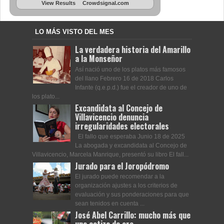
View Results
Crowdsignal.com
LO MÁS VISTO DEL MES
La verdadera historia del Amarillo
a la Monseñor
Así nació uno de los platos más famosos
del llano Febrero 16 de 2018 Carlos
Infante (q.e.p.d.) fue el creador de uno de
los plato...
Excandidata al Concejo de
Villavicencio denuncia
irregularidades electorales
El fallo que esperaba Junio 18 de 2025
La abogada y excandidata al Concejo de
Villavicencio, Marcela Manrique, presentó su libro El fall...
Jurado para el Joropódromo
El jurado puede recomendar a la
organización ajustes a los criterios de
evaluación y sus ponderaciones para que
sean tenidos en cuenta ...
José Abel Carrillo: mucho más que