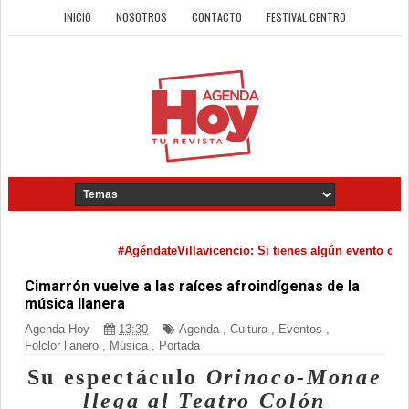
INICIO
NOSOTROS
CONTACTO
FESTIVAL CENTRO
#AgéndateVillavicencio: Si tienes algún evento cultura
Cimarrón vuelve a las raíces afroindígenas de la
música llanera
Agenda Hoy
13:30
Agenda
,
Cultura
,
Eventos
,
Folclor llanero
,
Música
,
Portada
Su espectáculo
Orinoco-Monae
llega al Teatro Colón