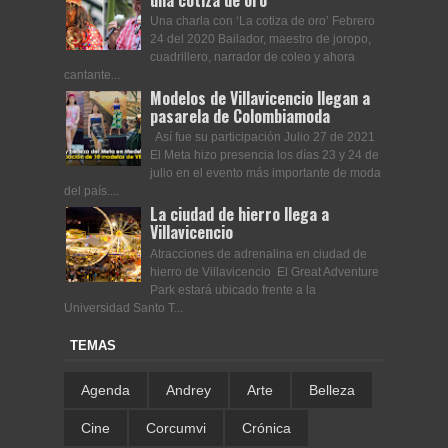
una cotiza de oro
Una charla con ‘La cotiza de oro’ Febrero
24 del 2020 Bailador, maestro de joropo,
cuadrillero, narrador de coleo y ahora
cantante...
Modelos de Villavicencio llegan a
pasarela de Colombiamoda
Así fue su participación Julio 27 de 2021
El Meta hizo presencia los días 23 y 24 de
julio en el evento más importante de moda
del país....
La ciudad de hierro llega a
Villavicencio
Atracciones de adrenalina en ciudad de
hierro de Villavicencio El Great Adventure
Park estará ubicado frente a la
Universidad Santo T...
TEMAS
Agenda
Andrey
Arte
Belleza
Cine
Corcumvi
Crónica