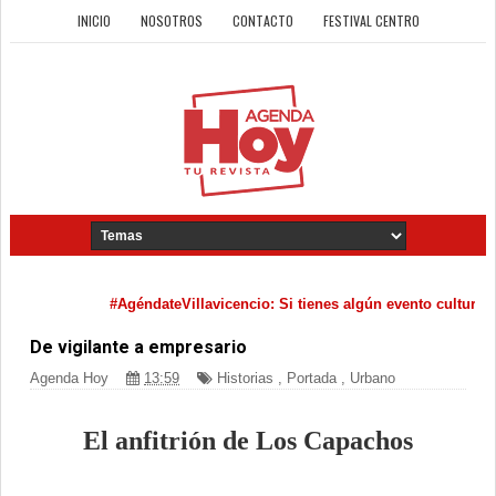
INICIO
NOSOTROS
CONTACTO
FESTIVAL CENTRO
#AgéndateVillavicencio: Si tienes algún evento cultural que qu
De vigilante a empresario
Agenda Hoy
13:59
Historias
,
Portada
,
Urbano
El anfitrión de Los Capachos