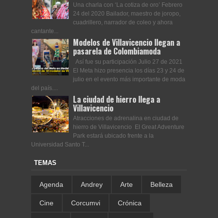
Una charla con ‘La cotiza de oro’ Febrero
24 del 2020 Bailador, maestro de joropo,
cuadrillero, narrador de coleo y ahora
cantante...
Modelos de Villavicencio llegan a
pasarela de Colombiamoda
Así fue su participación Julio 27 de 2021
El Meta hizo presencia los días 23 y 24 de
julio en el evento más importante de moda
del país....
La ciudad de hierro llega a
Villavicencio
Atracciones de adrenalina en ciudad de
hierro de Villavicencio El Great Adventure
Park estará ubicado frente a la
Universidad Santo T...
TEMAS
Agenda
Andrey
Arte
Belleza
Cine
Corcumvi
Crónica