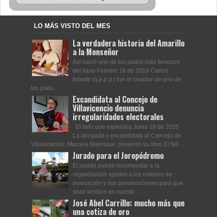
LO MÁS VISTO DEL MES
La verdadera historia del Amarillo
a la Monseñor
Así nació uno de los platos más famosos
del llano Febrero 16 de 2018 Carlos
Infante (q.e.p.d.) fue el creador de uno de
los plato...
Excandidata al Concejo de
Villavicencio denuncia
irregularidades electorales
El fallo que esperaba Junio 18 de 2025
La abogada y excandidata al Concejo de
Villavicencio, Marcela Manrique, presentó su libro El fall...
Jurado para el Joropódromo
El jurado puede recomendar a la
organización ajustes a los criterios de
evaluación y sus ponderaciones para que
sean tenidos en cuenta ...
José Abel Carrillo: mucho más que
una cotiza de oro