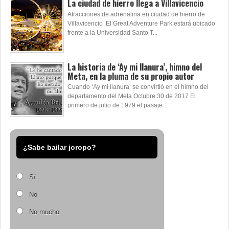
La ciudad de hierro llega a Villavicencio
Atracciones de adrenalina en ciudad de hierro de
Villavicencio El Great Adventure Park estará ubicado
frente a la Universidad Santo T...
La historia de ‘Ay mi llanura’, himno del
Meta, en la pluma de su propio autor
Cuando ‘Ay mi llanura’ se convirtió en el himno del
departamento del Meta Octubre 30 de 2017 El
primero de julio de 1979 el pasaje ...
¿Sabe bailar joropo?
Sí
No
No mucho