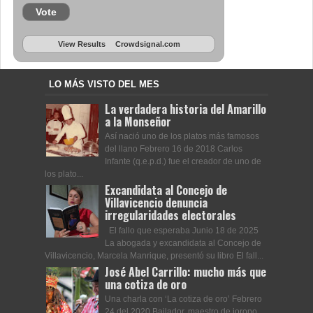
Vote
View Results
Crowdsignal.com
LO MÁS VISTO DEL MES
La verdadera historia del Amarillo
a la Monseñor
Así nació uno de los platos más famosos
del llano Febrero 16 de 2018 Carlos
Infante (q.e.p.d.) fue el creador de uno de
los plato...
Excandidata al Concejo de
Villavicencio denuncia
irregularidades electorales
El fallo que esperaba Junio 18 de 2025
La abogada y excandidata al Concejo de
Villavicencio, Marcela Manrique, presentó su libro El fall...
José Abel Carrillo: mucho más que
una cotiza de oro
Una charla con ‘La cotiza de oro’ Febrero
24 del 2020 Bailador, maestro de joropo,