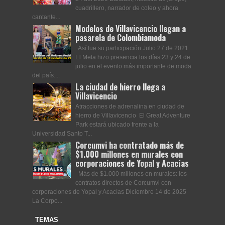
cuadrillero, narrador de coleo y ahora
cantante...
Modelos de Villavicencio llegan a
pasarela de Colombiamoda
Así fue su participación Julio 27 de 2021
El Meta hizo presencia los días 23 y 24 de
julio en el evento más importante de moda
del país....
La ciudad de hierro llega a
Villavicencio
Atracciones de adrenalina en ciudad de
hierro de Villavicencio El Great Adventure
Park estará ubicado frente a la
Universidad Santo T...
Corcumvi ha contratado más de
$1.000 millones en murales con
corporaciones de Yopal y Acacías
Más de $1.000 millones en murales: los
contratos directos de Corcumvi con
corporaciones de Yopal y Acacías Diciembre 14 de 2025
La Corpo...
TEMAS