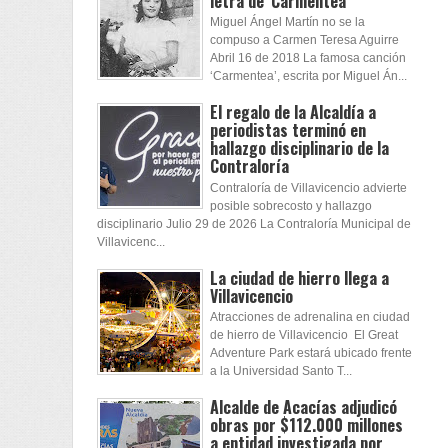
letra de 'Carmentea'
Miguel Ángel Martín no se la
compuso a Carmen Teresa Aguirre
Abril 16 de 2018 La famosa canción
‘Carmentea’, escrita por Miguel Án...
El regalo de la Alcaldía a
periodistas terminó en
hallazgo disciplinario de la
Contraloría
Contraloría de Villavicencio advierte
posible sobrecosto y hallazgo
disciplinario Julio 29 de 2026 La Contraloría Municipal de
Villavicenc...
La ciudad de hierro llega a
Villavicencio
Atracciones de adrenalina en ciudad
de hierro de Villavicencio El Great
Adventure Park estará ubicado frente
a la Universidad Santo T...
Alcalde de Acacías adjudicó
obras por $112.000 millones
a entidad investigada por