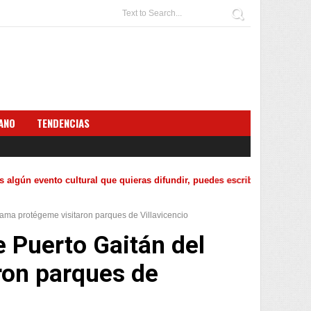
ANO
TENDENCIAS
lgún evento cultural que quieras difundir, puedes escribirnos al corre
rama protégeme visitaron parques de Villavicencio
e Puerto Gaitán del
ron parques de