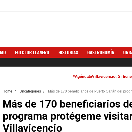
SMO
FOLCLOR LLANERO
HISTORIAS
GASTRONOMÍA
URB
#AgéndateVillavicencio: Si tienes a
Home
/
Uncategories
/
Más de 170 beneficiarios de Puerto Gaitán del prog
Más de 170 beneficiarios d
programa protégeme visita
Villavicencio