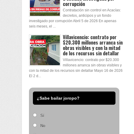
corrupción
Contratación sin control en Acacías:
decretos, anticipos y un fondo
investigado por corrupción Abril 5 de 2026 En apenas
seis meses, el ...
Villavicencio: contrato por
$20.300 millones arranca sin
obras visibles y con la mitad
de los recursos sin detallar
Villavicencio: contrato por $20.300
millones arranca sin obras visibles y
con la mitad de los recursos sin detallar Mayo 16 de 2026
El 2 d...
¿Sabe bailar joropo?
Sí
No