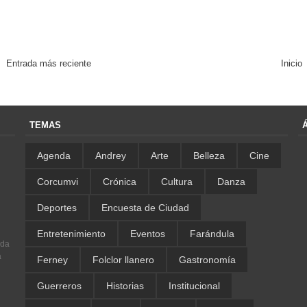
Entrada más reciente
Inicio
TEMAS
Agenda
Andrey
Arte
Belleza
Cine
Corcumvi
Crónica
Cultura
Danza
Deportes
Encuesta de Ciudad
Entretenimiento
Eventos
Farándula
ada
a
Ferney
Folclor llanero
Gastronomía
Guerreros
Historias
Institucional