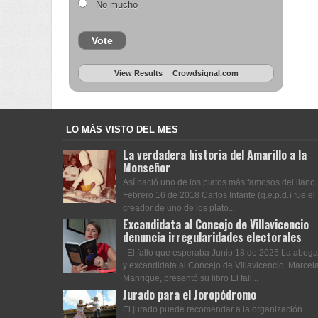
No mucho
Vote
View Results
Crowdsignal.com
LO MÁS VISTO DEL MES
La verdadera historia del Amarillo a la
Monseñor
Así nació uno de los platos más famosos del llano
Febrero 16 de 2018 Carlos Infante (q.e.p.d.) fue el
creador de uno de los plato...
Excandidata al Concejo de Villavicencio
denuncia irregularidades electorales
El fallo que esperaba Junio 18 de 2025 La abog
y excandidata al Concejo de Villavicencio, Marcel
Manrique, presentó su libro El fall...
Jurado para el Joropódromo
El jurado puede recomendar a la organización