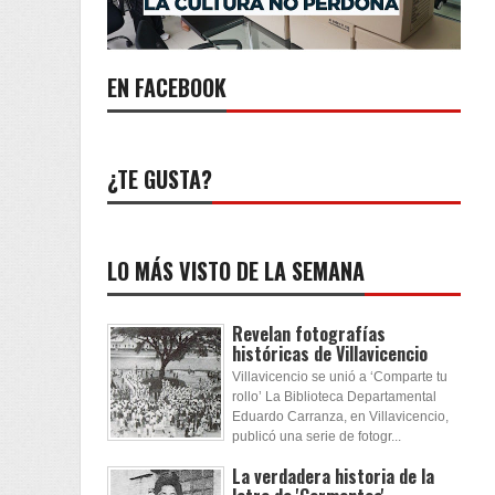
EN FACEBOOK
¿TE GUSTA?
LO MÁS VISTO DE LA SEMANA
Revelan fotografías
históricas de Villavicencio
Villavicencio se unió a ‘Comparte tu
rollo’ La Biblioteca Departamental
Eduardo Carranza, en Villavicencio,
publicó una serie de fotogr...
La verdadera historia de la