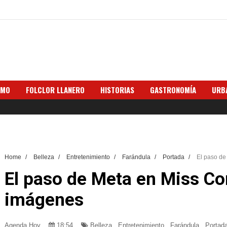
SMO
FOLCLOR LLANERO
HISTORIAS
GASTRONOMÍA
URB
Home
/
Belleza
/
Entretenimiento
/
Farándula
/
Portada
/
El paso de
El paso de Meta en Miss Co
imágenes
Agenda Hoy
18:54
Belleza
,
Entretenimiento
,
Farándula
,
Portad