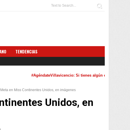
ANO
TENDENCIAS
#AgéndateVillavicencio: Si tienes algún evento cultural que quie
 Meta en Miss Continentes Unidos, en imágenes
ntinentes Unidos, en
a