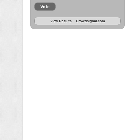
Vote
View Results
Crowdsignal.com