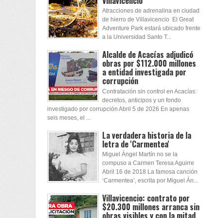
Villavicencio
Atracciones de adrenalina en ciudad
de hierro de Villavicencio El Great
Adventure Park estará ubicado frente
a la Universidad Santo T...
Alcalde de Acacías adjudicó
obras por $112.000 millones
a entidad investigada por
corrupción
Contratación sin control en Acacías:
decretos, anticipos y un fondo
investigado por corrupción Abril 5 de 2026 En apenas
seis meses, el ...
La verdadera historia de la
letra de 'Carmentea'
Miguel Ángel Martín no se la
compuso a Carmen Teresa Aguirre
Abril 16 de 2018 La famosa canción
‘Carmentea’, escrita por Miguel Án...
Villavicencio: contrato por
$20.300 millones arranca sin
obras visibles y con la mitad