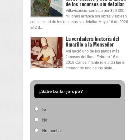
de los recursos sin detallar
Villavicencio: contrato por $20.300
millones arranca sin obras visibles y
con la mitad de los recursos sin detallar Mayo 16 de 2026
El 2 d...
La verdadera historia del
Amarillo a la Monseñor
Así nació uno de los platos más
famosos del llano Febrero 16 de
2018 Carlos Infante (q.e.p.d.) fue el
creador de uno de los plato...
¿Sabe bailar joropo?
Sí
No
No mucho