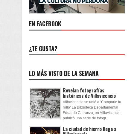
EN FACEBOOK
¿TE GUSTA?
LO MÁS VISTO DE LA SEMANA
Revelan fotografías
históricas de Villavicencio
Villavicencio se unió a ‘Comparte tu
rollo’ La Biblioteca Departamental
Eduardo Carranza, en Villavicencio,
publicó una serie de fotogr...
La ciudad de hierro llega a