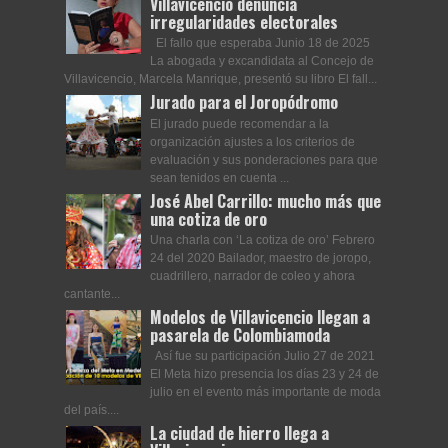
Villavicencio denuncia
irregularidades electorales
El fallo que esperaba Junio 18 de 2025
La abogada y excandidata al Concejo de
Villavicencio, Marcela Manrique, presentó su libro El fall...
Jurado para el Joropódromo
El jurado puede recomendar a la
organización ajustes a los criterios de
evaluación y sus ponderaciones para que
sean tenidos en cuenta ...
José Abel Carrillo: mucho más que
una cotiza de oro
Una charla con ‘La cotiza de oro’ Febrero
24 del 2020 Bailador, maestro de joropo,
cuadrillero, narrador de coleo y ahora
cantante...
Modelos de Villavicencio llegan a
pasarela de Colombiamoda
Así fue su participación Julio 27 de 2021
El Meta hizo presencia los días 23 y 24 de
julio en el evento más importante de moda
del país....
La ciudad de hierro llega a