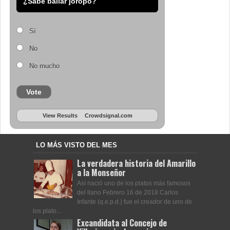
¿Sabe bailar joropo?
Sí
No
No mucho
Vote
View Results
Crowdsignal.com
LO MÁS VISTO DEL MES
La verdadera historia del Amarillo
a la Monseñor
Así nació uno de los platos más famosos
del llano Febrero 16 de 2018 Carlos
Infante (q.e.p.d.) fue el creador de uno de
los plato...
Excandidata al Concejo de