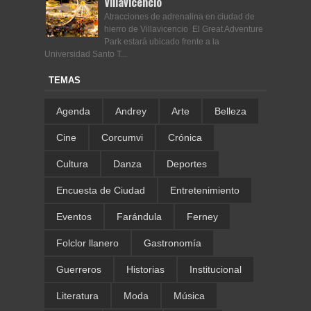
Villavicencio
Atracciones de adrenalina en ciudad de
hierro de Villavicencio El Great Adventure
Park estará ubicado frente a la
Universidad Santo T...
TEMAS
Agenda
Andrey
Arte
Belleza
Cine
Corcumvi
Crónica
Cultura
Danza
Deportes
Encuesta de Ciudad
Entretenimiento
Eventos
Farándula
Ferney
Folclor llanero
Gastronomía
Guerreros
Historias
Institucional
Literatura
Moda
Música