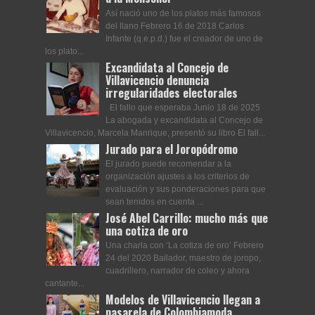
Así nació uno de los platos más famosos
del llano Febrero 16 de 2018 Carlos
Infante (q.e.p.d.) fue el creador de uno de
los plato...
Excandidata al Concejo de
Villavicencio denuncia
irregularidades electorales
El fallo que esperaba Junio 18 de 2025
La abogada y excandidata al Concejo de
Villavicencio, Marcela Manrique, presentó su libro El fall...
Jurado para el Joropódromo
El jurado puede recomendar a la
organización ajustes a los criterios de
evaluación y sus ponderaciones para que
sean tenidos en cuenta ...
José Abel Carrillo: mucho más que
una cotiza de oro
Una charla con ‘La cotiza de oro’ Febrero
24 del 2020 Bailador, maestro de joropo,
cuadrillero, narrador de coleo y ahora
cantante...
Modelos de Villavicencio llegan a
pasarela de Colombiamoda