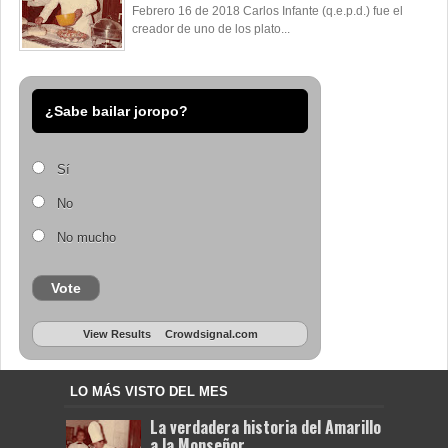
Febrero 16 de 2018 Carlos Infante (q.e.p.d.) fue el
creador de uno de los plato...
¿Sabe bailar joropo?
Sí
No
No mucho
Vote
View Results
Crowdsignal.com
LO MÁS VISTO DEL MES
La verdadera historia del Amarillo
a la Monseñor