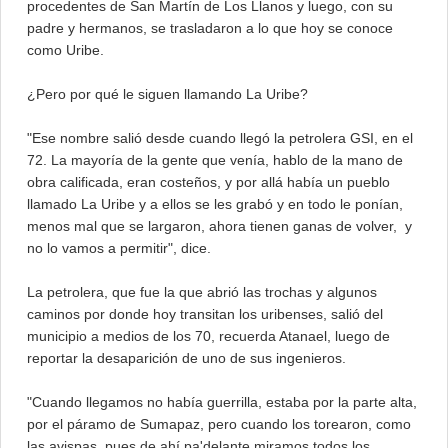
procedentes de San Martín de Los Llanos y luego, con su
padre y hermanos, se trasladaron a lo que hoy se conoce
como Uribe.
¿Pero por qué le siguen llamando La Uribe?
"Ese nombre salió desde cuando llegó la petrolera GSI, en el
72. La mayoría de la gente que venía, hablo de la mano de
obra calificada, eran costeños, y por allá había un pueblo
llamado La Uribe y a ellos se les grabó y en todo le ponían,
menos mal que se largaron, ahora tienen ganas de volver, y
no lo vamos a permitir", dice.
La petrolera, que fue la que abrió las trochas y algunos
caminos por donde hoy transitan los uribenses, salió del
municipio a medios de los 70, recuerda Atanael, luego de
reportar la desaparición de uno de sus ingenieros.
"Cuando llegamos no había guerrilla, estaba por la parte alta,
por el páramo de Sumapaz, pero cuando los torearon, como
las avispas, pues de ahí pa'delante miramos todos los