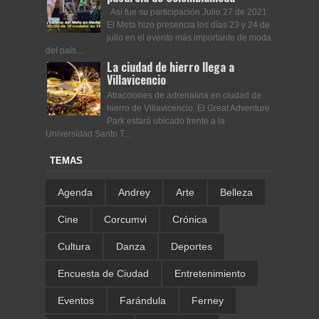
Así fue su participación Julio 27 de 2021
El Meta hizo presencia los días 23 y 24 de
julio en el evento más importante de moda
del país....
La ciudad de hierro llega a
Villavicencio
Atracciones de adrenalina en ciudad de
hierro de Villavicencio El Great Adventure
Park estará ubicado frente a la
Universidad Santo T...
TEMAS
Agenda
Andrey
Arte
Belleza
Cine
Corcumvi
Crónica
Cultura
Danza
Deportes
Encuesta de Ciudad
Entretenimiento
Eventos
Farándula
Ferney