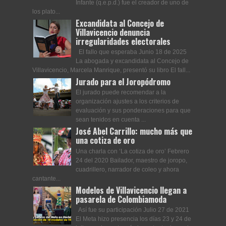
Infante (q.e.p.d.) fue el creador de uno de
los plato...
Excandidata al Concejo de
Villavicencio denuncia
irregularidades electorales
El fallo que esperaba Junio 18 de 2025
La abogada y excandidata al Concejo de
Villavicencio, Marcela Manrique, presentó su libro El fall...
Jurado para el Joropódromo
El jurado puede recomendar a la
organización ajustes a los criterios de
evaluación y sus ponderaciones para que
sean tenidos en cuenta ...
José Abel Carrillo: mucho más que
una cotiza de oro
Una charla con ‘La cotiza de oro’ Febrero
24 del 2020 Bailador, maestro de joropo,
cuadrillero, narrador de coleo y ahora
cantante...
Modelos de Villavicencio llegan a
pasarela de Colombiamoda
Así fue su participación Julio 27 de 2021
El Meta hizo presencia los días 23 y 24 de