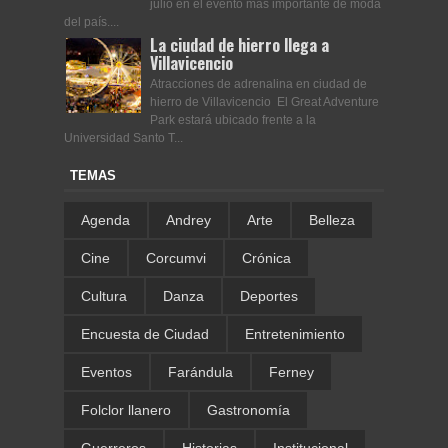
julio en el evento más importante de moda
del país....
La ciudad de hierro llega a
Villavicencio
Atracciones de adrenalina en ciudad de
hierro de Villavicencio El Great Adventure
Park estará ubicado frente a la
Universidad Santo T...
TEMAS
Agenda
Andrey
Arte
Belleza
Cine
Corcumvi
Crónica
Cultura
Danza
Deportes
Encuesta de Ciudad
Entretenimiento
Eventos
Farándula
Ferney
Folclor llanero
Gastronomía
Guerreros
Historias
Institucional