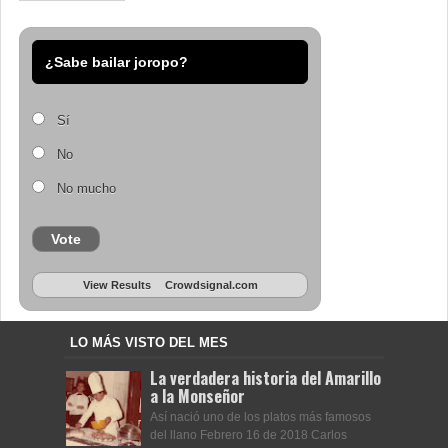
¿Sabe bailar joropo?
Sí
No
No mucho
Vote
View Results
Crowdsignal.com
LO MÁS VISTO DEL MES
La verdadera historia del Amarillo
a la Monseñor
Así nació uno de los platos más famosos
del llano Febrero 16 de 2018 Carlos