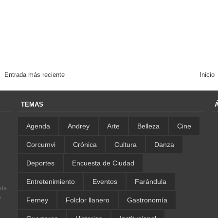
Entrada más reciente
Inicio
TEMAS
Agenda
Andrey
Arte
Belleza
Cine
Corcumvi
Crónica
Cultura
Danza
Deportes
Encuesta de Ciudad
Entretenimiento
Eventos
Farándula
ada
a
Ferney
Folclor llanero
Gastronomía