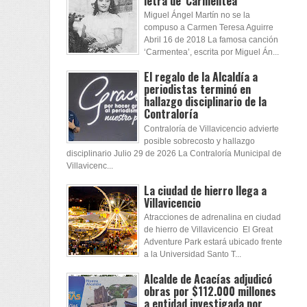
letra de 'Carmentea'
Miguel Ángel Martín no se la
compuso a Carmen Teresa Aguirre
Abril 16 de 2018 La famosa canción
‘Carmentea’, escrita por Miguel Án...
El regalo de la Alcaldía a
periodistas terminó en
hallazgo disciplinario de la
Contraloría
Contraloría de Villavicencio advierte
posible sobrecosto y hallazgo
disciplinario Julio 29 de 2026 La Contraloría Municipal de
Villavicenc...
La ciudad de hierro llega a
Villavicencio
Atracciones de adrenalina en ciudad
de hierro de Villavicencio El Great
Adventure Park estará ubicado frente
a la Universidad Santo T...
Alcalde de Acacías adjudicó
obras por $112.000 millones
a entidad investigada por