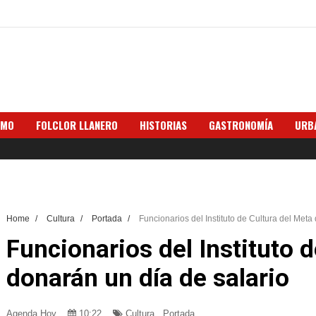
SMO
FOLCLOR LLANERO
HISTORIAS
GASTRONOMÍA
URB
Home
/
Cultura
/
Portada
/
Funcionarios del Instituto de Cultura del Meta
Funcionarios del Instituto 
donarán un día de salario
Agenda Hoy
10:22
Cultura
,
Portada