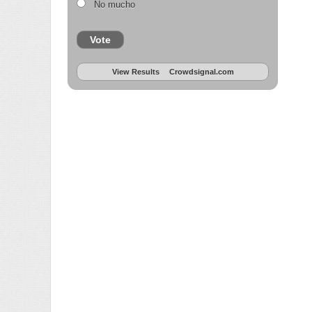
No mucho
Vote
View Results
Crowdsignal.com