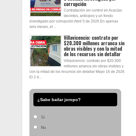
corrupción
Contratación sin control en Acacías:
decretos, anticipos y un fondo
investigado por corrupción Abril 5 de 2026 En apenas
seis meses, el ...
Villavicencio: contrato por
$20.300 millones arranca sin
obras visibles y con la mitad
de los recursos sin detallar
Villavicencio: contrato por $20.300
millones arranca sin obras visibles y
con la mitad de los recursos sin detallar Mayo 16 de 2026
El 2 d...
¿Sabe bailar joropo?
Sí
No