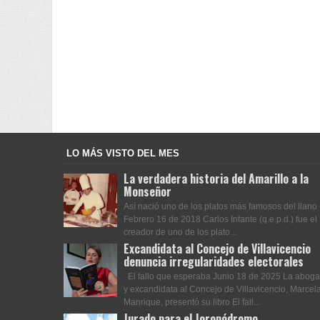
LO MÁS VISTO DEL MES
La verdadera historia del Amarillo a la
Monseñor
Así nació uno de los platos más famosos del llano
Febrero 16 de 2018 Carlos Infante (q.e.p.d.) fue el
creador de uno de los plato...
Excandidata al Concejo de Villavicencio
denuncia irregularidades electorales
El fallo que esperaba Junio 18 de 2025 La abog
y excandidata al Concejo de Villavicencio, Marcel
Manrique, presentó su libro El fall...
Jurado para el Joropódromo