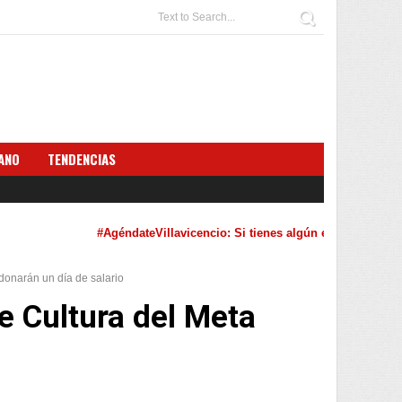
ANO
TENDENCIAS
#AgéndateVillavicencio: Si tienes algún evento cultural que 
 donarán un día de salario
de Cultura del Meta