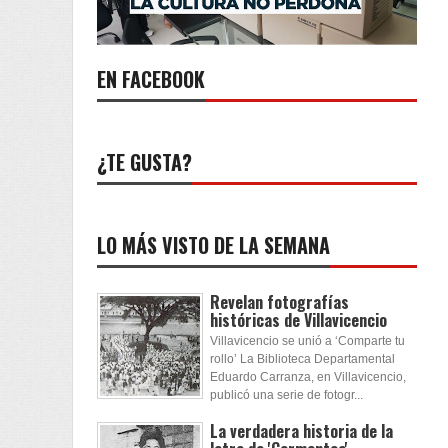
EN FACEBOOK
¿TE GUSTA?
LO MÁS VISTO DE LA SEMANA
Revelan fotografías
históricas de Villavicencio
Villavicencio se unió a ‘Comparte tu
rollo’ La Biblioteca Departamental
Eduardo Carranza, en Villavicencio,
publicó una serie de fotogr...
La verdadera historia de la