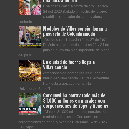
una cotiza de oro
Una charla con ‘La cotiza de oro’ Febrero
24 del 2020 Bailador, maestro de joropo,
cuadrillero, narrador de coleo y ahora
cantante...
Modelos de Villavicencio llegan a
pasarela de Colombiamoda
Así fue su participación Julio 27 de 2021
El Meta hizo presencia los días 23 y 24 de
julio en el evento más importante de moda
del país....
La ciudad de hierro llega a
Villavicencio
Atracciones de adrenalina en ciudad de
hierro de Villavicencio El Great Adventure
Park estará ubicado frente a la
Universidad Santo T...
Corcumvi ha contratado más de
$1.000 millones en murales con
corporaciones de Yopal y Acacías
Más de $1.000 millones en murales: los
contratos directos de Corcumvi con
corporaciones de Yopal y Acacías Diciembre 14 de 2025
La Corpo...