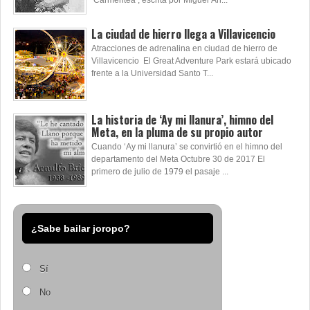
La ciudad de hierro llega a Villavicencio
Atracciones de adrenalina en ciudad de hierro de
Villavicencio El Great Adventure Park estará ubicado
frente a la Universidad Santo T...
La historia de ‘Ay mi llanura’, himno del
Meta, en la pluma de su propio autor
Cuando ‘Ay mi llanura’ se convirtió en el himno del
departamento del Meta Octubre 30 de 2017 El
primero de julio de 1979 el pasaje ...
¿Sabe bailar joropo?
Sí
No