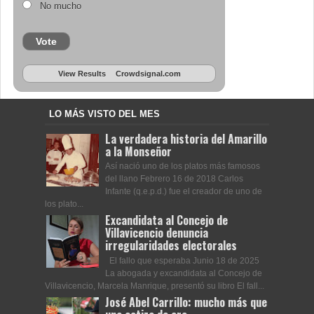
No mucho
Vote
View Results
Crowdsignal.com
LO MÁS VISTO DEL MES
La verdadera historia del Amarillo
a la Monseñor
Así nació uno de los platos más famosos
del llano Febrero 16 de 2018 Carlos
Infante (q.e.p.d.) fue el creador de uno de
los plato...
Excandidata al Concejo de
Villavicencio denuncia
irregularidades electorales
El fallo que esperaba Junio 18 de 2025
La abogada y excandidata al Concejo de
Villavicencio, Marcela Manrique, presentó su libro El fall...
José Abel Carrillo: mucho más que