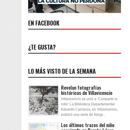
EN FACEBOOK
¿TE GUSTA?
LO MÁS VISTO DE LA SEMANA
Revelan fotografías
históricas de Villavicencio
Villavicencio se unió a ‘Comparte tu
rollo’ La Biblioteca Departamental
Eduardo Carranza, en Villavicencio,
publicó una serie de fotogr...
Los últimos trazos del niño