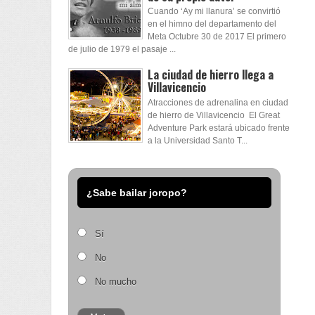
Cuando ‘Ay mi llanura’ se convirtió
en el himno del departamento del
Meta Octubre 30 de 2017 El primero
de julio de 1979 el pasaje ...
La ciudad de hierro llega a
Villavicencio
Atracciones de adrenalina en ciudad
de hierro de Villavicencio El Great
Adventure Park estará ubicado frente
a la Universidad Santo T...
¿Sabe bailar joropo?
Sí
No
No mucho