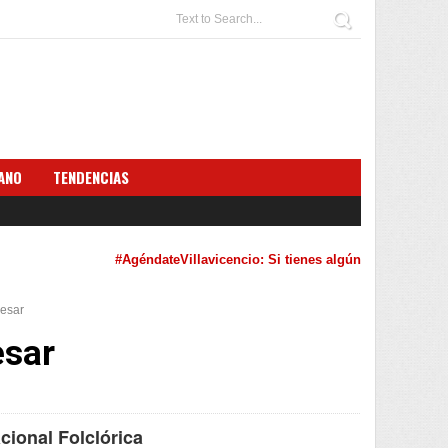
ANO
TENDENCIAS
#AgéndateVillavicencio: Si tienes algún evento cultural que qu
Cesar
esar
cional Folclórica