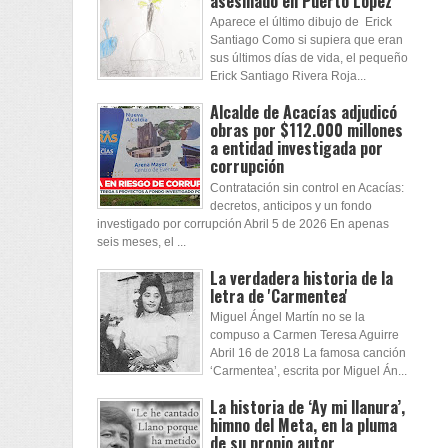
asesinado en Puerto López
Aparece el último dibujo de Erick
Santiago Como si supiera que eran
sus últimos días de vida, el pequeño
Erick Santiago Rivera Roja...
Alcalde de Acacías adjudicó
obras por $112.000 millones
a entidad investigada por
corrupción
Contratación sin control en Acacías:
decretos, anticipos y un fondo
investigado por corrupción Abril 5 de 2026 En apenas
seis meses, el ...
La verdadera historia de la
letra de 'Carmentea'
Miguel Ángel Martín no se la
compuso a Carmen Teresa Aguirre
Abril 16 de 2018 La famosa canción
‘Carmentea’, escrita por Miguel Án...
La historia de ‘Ay mi llanura’,
himno del Meta, en la pluma
de su propio autor