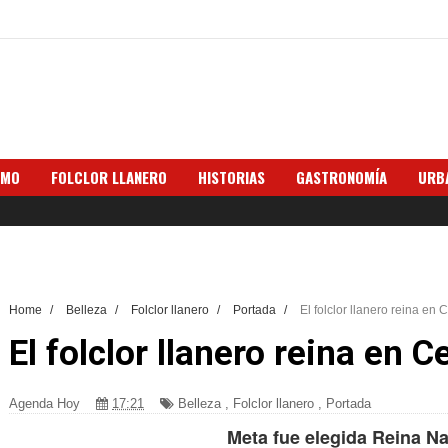
SMO
FOLCLOR LLANERO
HISTORIAS
GASTRONOMÍA
URB
Home
/
Belleza
/
Folclor llanero
/
Portada
/
El folclor llanero reina en 
El folclor llanero reina en C
Agenda Hoy
17:21
Belleza
,
Folclor llanero
,
Portada
Meta fue elegida Reina Na