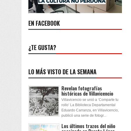
EN FACEBOOK
¿TE GUSTA?
LO MÁS VISTO DE LA SEMANA
Revelan fotografías
históricas de Villavicencio
Villavicencio se unió a ‘Comparte tu
rollo’ La Biblioteca Departamental
Eduardo Carranza, en Villavicencio,
publicó una serie de fotogr...
Los últimos trazos del niño