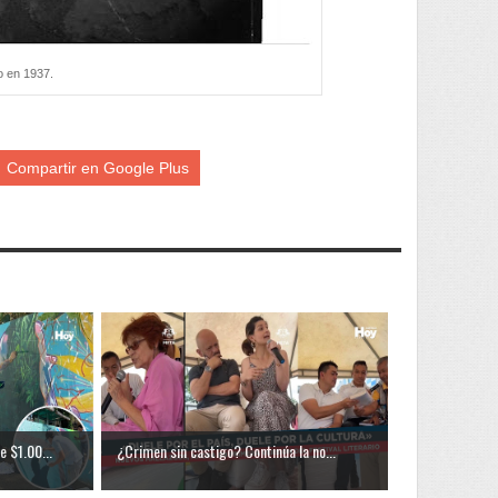
o en 1937.
Compartir en Google Plus
 $1.00...
¿Crimen sin castigo? Continúa la no...