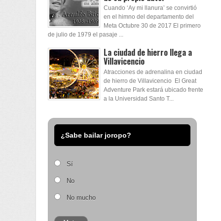
Cuando ‘Ay mi llanura’ se convirtió
en el himno del departamento del
Meta Octubre 30 de 2017 El primero
de julio de 1979 el pasaje ...
La ciudad de hierro llega a
Villavicencio
Atracciones de adrenalina en ciudad
de hierro de Villavicencio El Great
Adventure Park estará ubicado frente
a la Universidad Santo T...
¿Sabe bailar joropo?
Sí
No
No mucho