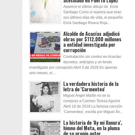
asesinado en Puerto López
Aparece el último dibujo de Erick
Santiago Como si supiera que eran
sus últimos días de vida, el pequeño
Erick Santiago Rivera Roja...
Alcalde de Acacías adjudicó
obras por $112.000 millones
a entidad investigada por
corrupción
Contratación sin control en Acacías:
decretos, anticipos y un fondo
investigado por corrupción Abril 5 de 2026 En apenas
seis meses, el ...
La verdadera historia de la
letra de 'Carmentea'
Miguel Ángel Martín no se la
compuso a Carmen Teresa Aguirre
Abril 16 de 2018 La famosa canción
‘Carmentea’, escrita por Miguel Án...
La historia de ‘Ay mi llanura’,
himno del Meta, en la pluma
de su propio autor