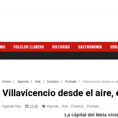
SMO
FOLCLOR LLANERO
HISTORIAS
GASTRONOMÍA
URB
Home
/
Agenda
/
Arte
/
Eventos
/
Portada
/
Villavicencio desde el ai
Villavicencio desde el aire,
Agenda Hoy
19:46
Agenda
,
Arte
,
Eventos
,
Portada
La capital del Meta vist