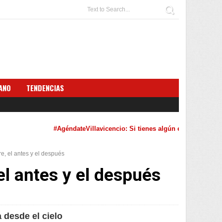
ANO
TENDENCIAS
#AgéndateVillavicencio: Si tienes algún evento cultural que qu
re, el antes y el después
 el antes y el después
a desde el cielo