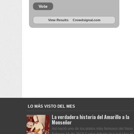
Vote
View Results
Crowdsignal.com
LO MÁS VISTO DEL MES
La verdadera historia del Amarillo a la
Monseñor
Así nació uno de los platos más famosos del llano
Febrero 16 de 2018 Carlos Infante (q.e.p.d.) fue el