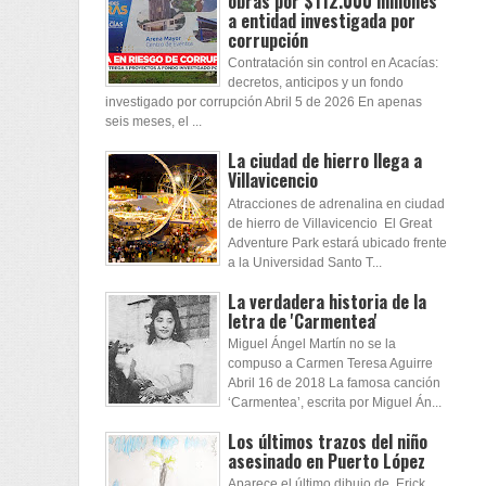
obras por $112.000 millones
a entidad investigada por
corrupción
Contratación sin control en Acacías:
decretos, anticipos y un fondo
investigado por corrupción Abril 5 de 2026 En apenas
seis meses, el ...
La ciudad de hierro llega a
Villavicencio
Atracciones de adrenalina en ciudad
de hierro de Villavicencio El Great
Adventure Park estará ubicado frente
a la Universidad Santo T...
La verdadera historia de la
letra de 'Carmentea'
Miguel Ángel Martín no se la
compuso a Carmen Teresa Aguirre
Abril 16 de 2018 La famosa canción
‘Carmentea’, escrita por Miguel Án...
Los últimos trazos del niño
asesinado en Puerto López
Aparece el último dibujo de Erick