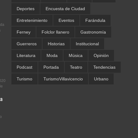
Deportes
Encuesta de Ciudad
Entretenimiento
Eventos
Farándula
ada
a
Ferney
Folclor llanero
Gastronomía
Guerreros
Historias
Institucional
Literatura
Moda
Música
Opinión
.
Podcast
Portada
Teatro
Tendencias
Turismo
TurismoVillavicencio
Urbano
2020
de
la
to