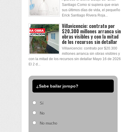
Santiago Como si supiera que eran
sus últimos días de vida, el pequeño
Erick Santiago Rivera Roja...
Villavicencio: contrato por
$20.300 millones arranca sin
obras visibles y con la mitad
de los recursos sin detallar
Villavicencio: contrato por $20.300
millones arranca sin obras visibles y
con la mitad de los recursos sin detallar Mayo 16 de 2026
El 2 d...
¿Sabe bailar joropo?
Sí
No
No mucho