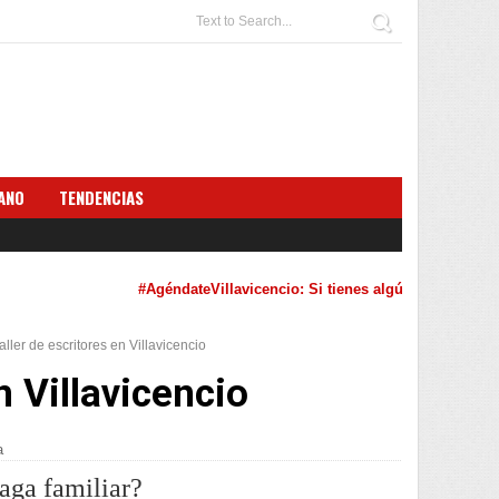
ANO
TENDENCIAS
#AgéndateVillavicencio: Si tienes algún evento cultural
aller de escritores en Villavicencio
n Villavicencio
a
aga familiar?