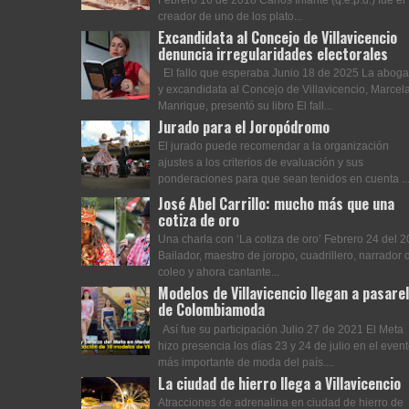
creador de uno de los plato...
Excandidata al Concejo de Villavicencio
denuncia irregularidades electorales
El fallo que esperaba Junio 18 de 2025 La abog
y excandidata al Concejo de Villavicencio, Marcel
Manrique, presentó su libro El fall...
Jurado para el Joropódromo
El jurado puede recomendar a la organización
ajustes a los criterios de evaluación y sus
ponderaciones para que sean tenidos en cuenta ..
José Abel Carrillo: mucho más que una
cotiza de oro
Una charla con ‘La cotiza de oro’ Febrero 24 del 
Bailador, maestro de joropo, cuadrillero, narrador 
coleo y ahora cantante...
Modelos de Villavicencio llegan a pasare
de Colombiamoda
Así fue su participación Julio 27 de 2021 El Meta
hizo presencia los días 23 y 24 de julio en el even
más importante de moda del país....
La ciudad de hierro llega a Villavicencio
Atracciones de adrenalina en ciudad de hierro de