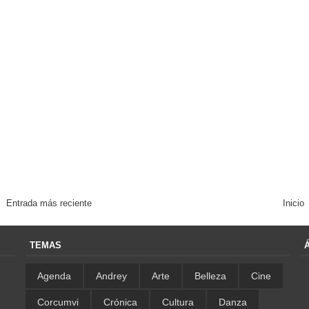
Entrada más reciente
Inicio
TEMAS
Agenda
Andrey
Arte
Belleza
Cine
Corcumvi
Crónica
Cultura
Danza