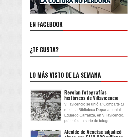
Fringilla placerat libero, sed viverra nunc
Luctus semper odio aliquam rhoncus
Fusce luctus erat et imperdiet vulputate
EN FACEBOOK
Duis quis erat non nunc fringilla
Nullam molestie gravida lobortis.
¿TE GUSTA?
Praesent vitae quam vitae arcu posuer
Etiam pharetra quam et massa luctus sed
Ut fringilla placerat libero, sed viverra nunc
LO MÁS VISTO DE LA SEMANA
Phasellus eleifend sed purus sed pretium
Integer rhoncus massa magna, a pharetra
Revelan fotografías
históricas de Villavicencio
Vivamus gravida vehicula arcu
Villavicencio se unió a ‘Comparte tu
Nullam ut magna non lacus adipiscing
rollo’ La Biblioteca Departamental
Eduardo Carranza, en Villavicencio,
publicó una serie de fotogr...
Alcalde de Acacías adjudicó