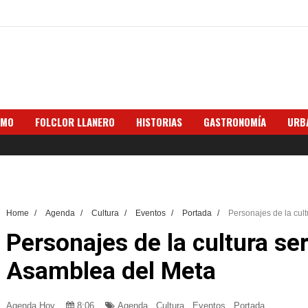
SMO
FOLCLOR LLANERO
HISTORIAS
GASTRONOMÍA
URB
s
Home
/
Agenda
/
Cultura
/
Eventos
/
Portada
/
Personajes de la cul
Personajes de la cultura s
Asamblea del Meta
Agenda Hoy
8:06
Agenda
,
Cultura
,
Eventos
,
Portada