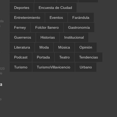
Deportes
Encuesta de Ciudad
Entretenimiento
Eventos
Farándula
ada
a
Ferney
Folclor llanero
Gastronomía
Guerreros
Historias
Institucional
Literatura
Moda
Música
Opinión
.
Podcast
Portada
Teatro
Tendencias
Turismo
TurismoVillavicencio
Urbano
2020
de
la
to