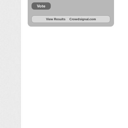
Vote
View Results
Crowdsignal.com