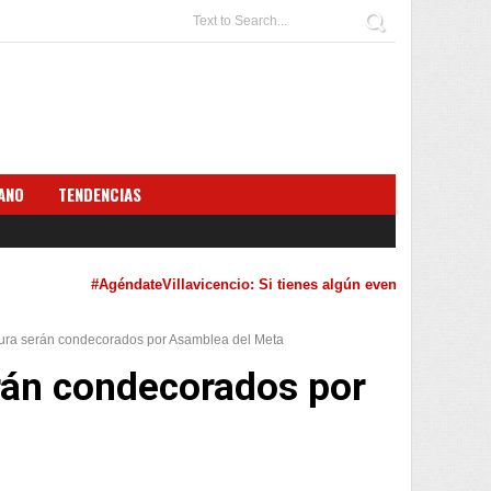
ANO
TENDENCIAS
#AgéndateVillavicencio: Si tienes algún evento cultural que q
tura serán condecorados por Asamblea del Meta
erán condecorados por