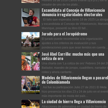
Febrero 16 de 2018 Carlos Infante (q.e.p.d.) fue el
creador de uno de los plato...
Excandidata al Concejo de Villavicencio
denuncia irregularidades electorales
El fallo que esperaba Junio 18 de 2025 La abog
y excandidata al Concejo de Villavicencio, Marcel
Manrique, presentó su libro El fall...
Jurado para el Joropódromo
El jurado puede recomendar a la organización
ajustes a los criterios de evaluación y sus
ponderaciones para que sean tenidos en cuenta ..
José Abel Carrillo: mucho más que una
cotiza de oro
Una charla con ‘La cotiza de oro’ Febrero 24 del 
Bailador, maestro de joropo, cuadrillero, narrador 
coleo y ahora cantante...
Modelos de Villavicencio llegan a pasare
de Colombiamoda
Así fue su participación Julio 27 de 2021 El Meta
hizo presencia los días 23 y 24 de julio en el even
más importante de moda del país....
La ciudad de hierro llega a Villavicencio
Atracciones de adrenalina en ciudad de hierro de