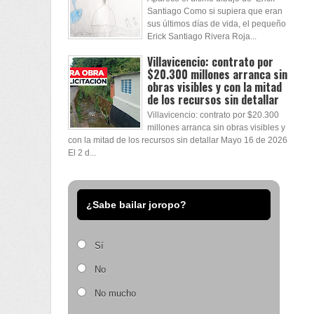
Santiago Como si supiera que eran
sus últimos días de vida, el pequeño
Erick Santiago Rivera Roja...
Villavicencio: contrato por
$20.300 millones arranca sin
obras visibles y con la mitad
de los recursos sin detallar
Villavicencio: contrato por $20.300
millones arranca sin obras visibles y
con la mitad de los recursos sin detallar Mayo 16 de 2026
El 2 d...
¿Sabe bailar joropo?
Sí
No
No mucho