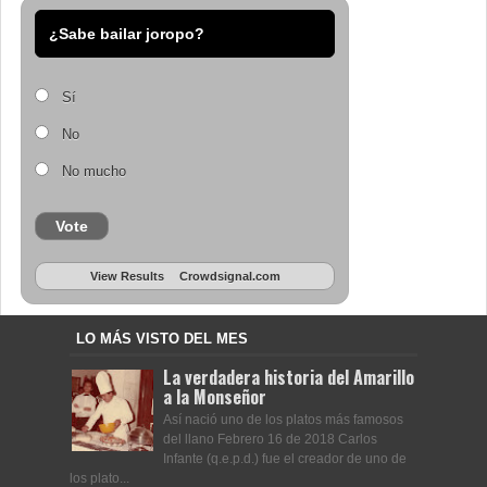
¿Sabe bailar joropo?
Sí
No
No mucho
Vote
View Results
Crowdsignal.com
LO MÁS VISTO DEL MES
La verdadera historia del Amarillo
a la Monseñor
Así nació uno de los platos más famosos
del llano Febrero 16 de 2018 Carlos
Infante (q.e.p.d.) fue el creador de uno de
los plato...