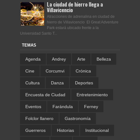
La ciudad de hierro llega a
Villavicencio
Atracciones de adrenalina en ciudad de
hierro de Villavicencio El Great Adventure
Park estará ubicado frente a la
Universidad Santo T...
TEMAS
Agenda
Andrey
Arte
Belleza
Cine
Corcumvi
Crónica
Cultura
Danza
Deportes
Encuesta de Ciudad
Entretenimiento
Eventos
Farándula
Ferney
Folclor llanero
Gastronomía
Guerreros
Historias
Institucional