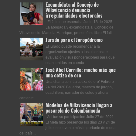
Excandidata al Concejo de
Villavicencio denuncia
irregularidades electorales
El fallo que esperaba Junio 18 de 2025
La abogada y excandidata al Concejo de
Villavicencio, Marcela Manrique, presentó su libro El fall...
Jurado para el Joropódromo
El jurado puede recomendar a la
organización ajustes a los criterios de
evaluación y sus ponderaciones para que
sean tenidos en cuenta ...
José Abel Carrillo: mucho más que
una cotiza de oro
Una charla con ‘La cotiza de oro’ Febrero
24 del 2020 Bailador, maestro de joropo,
cuadrillero, narrador de coleo y ahora
cantante...
Modelos de Villavicencio llegan a
pasarela de Colombiamoda
Así fue su participación Julio 27 de 2021
El Meta hizo presencia los días 23 y 24 de
julio en el evento más importante de moda
del país....