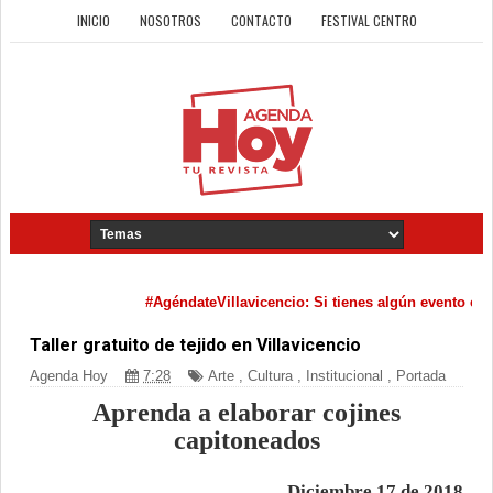
INICIO
NOSOTROS
CONTACTO
FESTIVAL CENTRO
#AgéndateVillavicencio: Si tienes algún evento cultura
Taller gratuito de tejido en Villavicencio
Agenda Hoy
7:28
Arte
,
Cultura
,
Institucional
,
Portada
Aprenda a elaborar cojines
capitoneados
Diciembre 17 de 2018