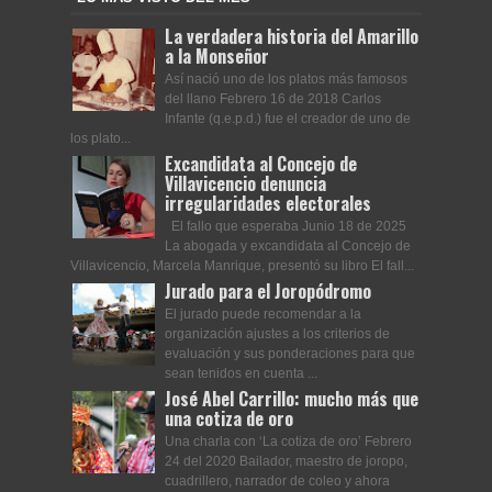
La verdadera historia del Amarillo
a la Monseñor
Así nació uno de los platos más famosos
del llano Febrero 16 de 2018 Carlos
Infante (q.e.p.d.) fue el creador de uno de
los plato...
Excandidata al Concejo de
Villavicencio denuncia
irregularidades electorales
El fallo que esperaba Junio 18 de 2025
La abogada y excandidata al Concejo de
Villavicencio, Marcela Manrique, presentó su libro El fall...
Jurado para el Joropódromo
El jurado puede recomendar a la
organización ajustes a los criterios de
evaluación y sus ponderaciones para que
sean tenidos en cuenta ...
José Abel Carrillo: mucho más que
una cotiza de oro
Una charla con ‘La cotiza de oro’ Febrero
24 del 2020 Bailador, maestro de joropo,
cuadrillero, narrador de coleo y ahora