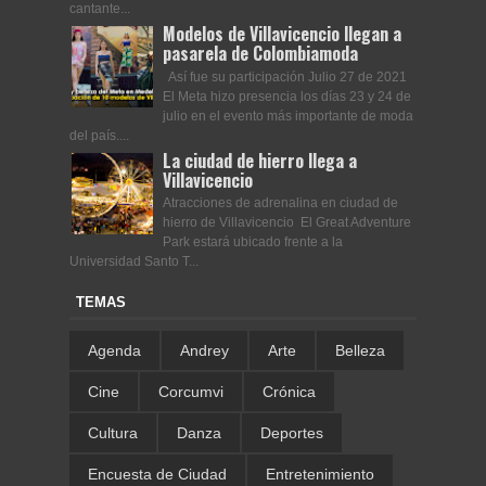
cantante...
Modelos de Villavicencio llegan a
pasarela de Colombiamoda
Así fue su participación Julio 27 de 2021
El Meta hizo presencia los días 23 y 24 de
julio en el evento más importante de moda
del país....
La ciudad de hierro llega a
Villavicencio
Atracciones de adrenalina en ciudad de
hierro de Villavicencio El Great Adventure
Park estará ubicado frente a la
Universidad Santo T...
TEMAS
Agenda
Andrey
Arte
Belleza
Cine
Corcumvi
Crónica
Cultura
Danza
Deportes
Encuesta de Ciudad
Entretenimiento