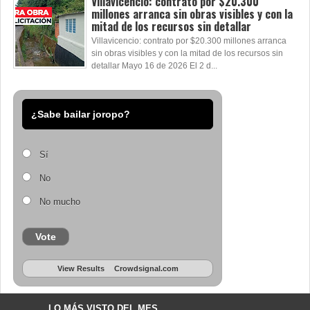
Villavicencio: contrato por $20.300
millones arranca sin obras visibles y con la
mitad de los recursos sin detallar
Villavicencio: contrato por $20.300 millones arranca
sin obras visibles y con la mitad de los recursos sin
detallar Mayo 16 de 2026 El 2 d...
¿Sabe bailar joropo?
Sí
No
No mucho
Vote
View Results
Crowdsignal.com
LO MÁS VISTO DEL MES