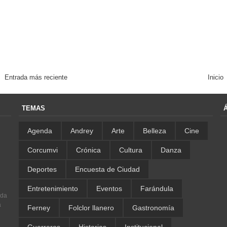
Entrada más reciente
Inicio
TEMAS
Agenda
Andrey
Arte
Belleza
Cine
Corcumvi
Crónica
Cultura
Danza
Deportes
Encuesta de Ciudad
Entretenimiento
Eventos
Farándula
ada
a
Ferney
Folclor llanero
Gastronomía
Guerreros
Historias
Institucional