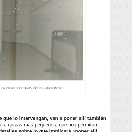
nguna intervención. Foto: Óscar Fabián Bernal.
 que lo intervengan, van a poner allí también
tos, quizás más pequeños, que nos permitan
etalles sobre lo que implicará «poner allí