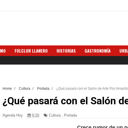
SMO
FOLCLOR LLANERO
HISTORIAS
GASTRONOMÍA
URB
Home
/
Cultura
/
Portada
/
¿Qué pasará con el Salón de Arte Flor Amarill
¿Qué pasará con el Salón de
Agenda Hoy
9:20
Cultura
,
Portada
Crece rumor de un po