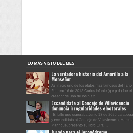
LO MÁS VISTO DEL MES
La verdadera historia del Amarillo a la
Monseñor
Así nació uno de los platos más famosos del llano
Febrero 16 de 2018 Carlos Infante (q.e.p.d.) fue el
creador de uno de los plato...
Excandidata al Concejo de Villavicencio
denuncia irregularidades electorales
El fallo que esperaba Junio 18 de 2025 La abog
y excandidata al Concejo de Villavicencio, Marcel
Manrique, presentó su libro El fall...
Jurado para el Joropódromo