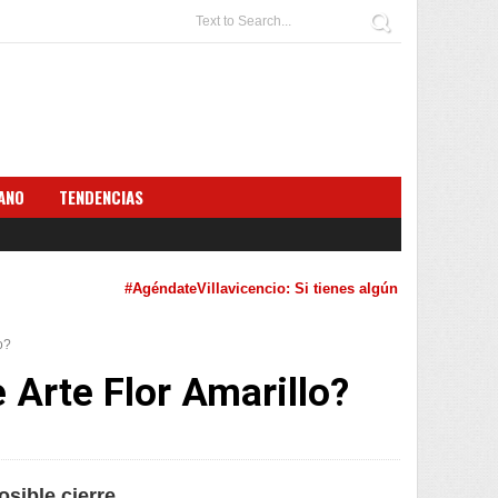
ANO
TENDENCIAS
#AgéndateVillavicencio: Si tienes algún evento cultural que
o?
 Arte Flor Amarillo?
sible cierre