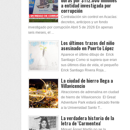
obras por $112.000 millones
a entidad investigada por
corrupción
Contratación sin control en Acacías:
decretos, anticipos y un fondo
investigado por corrupción Abril 5 de 2026 En apenas
seis meses, el ...
Los últimos trazos del niño
asesinado en Puerto López
Aparece el último dibujo de Erick
Santiago Como si supiera que eran
sus últimos días de vida, el pequeño
Erick Santiago Rivera Roja...
La ciudad de hierro llega a
Villavicencio
Atracciones de adrenalina en ciudad
de hierro de Villavicencio El Great
Adventure Park estará ubicado frente
a la Universidad Santo T...
La verdadera historia de la
letra de 'Carmentea'
Miguel Ángel Martín no se la