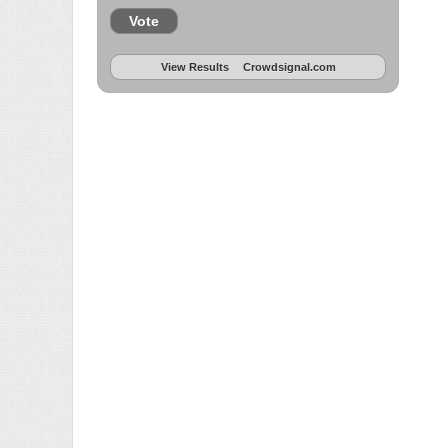
Vote
View Results
Crowdsignal.com