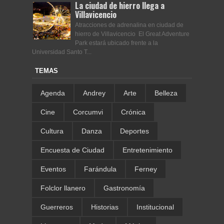
La ciudad de hierro llega a
Villavicencio
Atracciones de adrenalina en ciudad de
hierro de Villavicencio El Great Adventure
Park estará ubicado frente a la
Universidad Santo T...
TEMAS
Agenda
Andrey
Arte
Belleza
Cine
Corcumvi
Crónica
Cultura
Danza
Deportes
Encuesta de Ciudad
Entretenimiento
Eventos
Farándula
Ferney
Folclor llanero
Gastronomía
Guerreros
Historias
Institucional