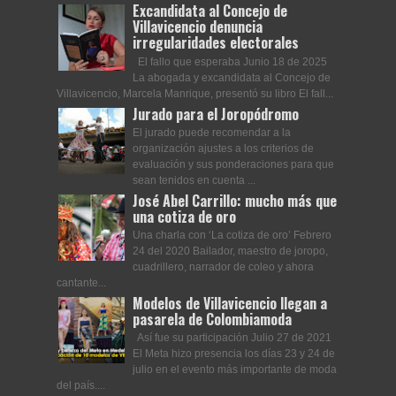
Excandidata al Concejo de
Villavicencio denuncia
irregularidades electorales
El fallo que esperaba Junio 18 de 2025
La abogada y excandidata al Concejo de
Villavicencio, Marcela Manrique, presentó su libro El fall...
Jurado para el Joropódromo
El jurado puede recomendar a la
organización ajustes a los criterios de
evaluación y sus ponderaciones para que
sean tenidos en cuenta ...
José Abel Carrillo: mucho más que
una cotiza de oro
Una charla con ‘La cotiza de oro’ Febrero
24 del 2020 Bailador, maestro de joropo,
cuadrillero, narrador de coleo y ahora
cantante...
Modelos de Villavicencio llegan a
pasarela de Colombiamoda
Así fue su participación Julio 27 de 2021
El Meta hizo presencia los días 23 y 24 de
julio en el evento más importante de moda
del país....