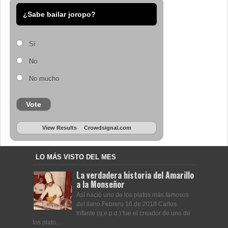
¿Sabe bailar joropo?
Sí
No
No mucho
Vote
View Results
Crowdsignal.com
LO MÁS VISTO DEL MES
La verdadera historia del Amarillo
a la Monseñor
Así nació uno de los platos más famosos
del llano Febrero 16 de 2018 Carlos
Infante (q.e.p.d.) fue el creador de uno de
los plato...