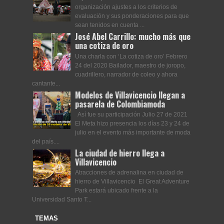
organización ajustes a los criterios de
evaluación y sus ponderaciones para que
sean tenidos en cuenta ...
José Abel Carrillo: mucho más que
una cotiza de oro
Una charla con ‘La cotiza de oro’ Febrero
24 del 2020 Bailador, maestro de joropo,
cuadrillero, narrador de coleo y ahora
cantante...
Modelos de Villavicencio llegan a
pasarela de Colombiamoda
Así fue su participación Julio 27 de 2021
El Meta hizo presencia los días 23 y 24 de
julio en el evento más importante de moda
del país....
La ciudad de hierro llega a
Villavicencio
Atracciones de adrenalina en ciudad de
hierro de Villavicencio El Great Adventure
Park estará ubicado frente a la
Universidad Santo T...
TEMAS