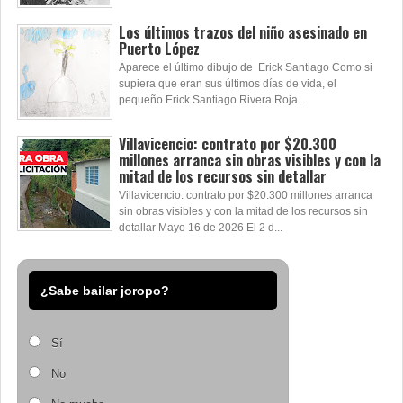
Los últimos trazos del niño asesinado en
Puerto López
Aparece el último dibujo de Erick Santiago Como si
supiera que eran sus últimos días de vida, el
pequeño Erick Santiago Rivera Roja...
Villavicencio: contrato por $20.300
millones arranca sin obras visibles y con la
mitad de los recursos sin detallar
Villavicencio: contrato por $20.300 millones arranca
sin obras visibles y con la mitad de los recursos sin
detallar Mayo 16 de 2026 El 2 d...
¿Sabe bailar joropo?
Sí
No