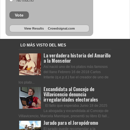
No mucho
Vote
View Results
Crowdsignal.com
LO MÁS VISTO DEL MES
La verdadera historia del Amarillo
a la Monseñor
Así nació uno de los platos más famosos
del llano Febrero 16 de 2018 Carlos
Infante (q.e.p.d.) fue el creador de uno de
los plato...
Excandidata al Concejo de
Villavicencio denuncia
irregularidades electorales
El fallo que esperaba Junio 18 de 2025
La abogada y excandidata al Concejo de
Villavicencio, Marcela Manrique, presentó su libro El fall...
Jurado para el Joropódromo
El jurado puede recomendar a la