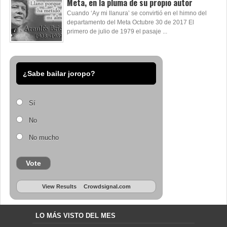
Meta, en la pluma de su propio autor
Cuando ‘Ay mi llanura’ se convirtió en el himno del
departamento del Meta Octubre 30 de 2017 El
primero de julio de 1979 el pasaje ...
¿Sabe bailar joropo?
Sí
No
No mucho
Vote
View Results
Crowdsignal.com
LO MÁS VISTO DEL MES