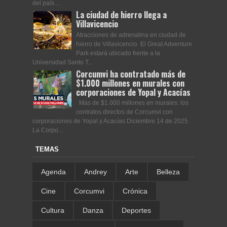
del país....
La ciudad de hierro llega a
Villavicencio
Atracciones de adrenalina en ciudad de
hierro de Villavicencio El Great Adventure
Park estará ubicado frente a la
Universidad Santo T...
Corcumvi ha contratado más de
$1.000 millones en murales con
corporaciones de Yopal y Acacías
Más de $1.000 millones en murales: los
contratos directos de Corcumvi con
corporaciones de Yopal y Acacías Diciembre 14 de 2025
La Corpo...
TEMAS
Agenda
Andrey
Arte
Belleza
Cine
Corcumvi
Crónica
Cultura
Danza
Deportes