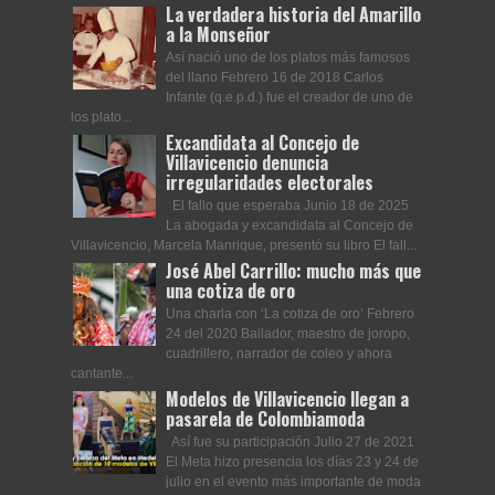
La verdadera historia del Amarillo
a la Monseñor
Así nació uno de los platos más famosos
del llano Febrero 16 de 2018 Carlos
Infante (q.e.p.d.) fue el creador de uno de
los plato...
Excandidata al Concejo de
Villavicencio denuncia
irregularidades electorales
El fallo que esperaba Junio 18 de 2025
La abogada y excandidata al Concejo de
Villavicencio, Marcela Manrique, presentó su libro El fall...
José Abel Carrillo: mucho más que
una cotiza de oro
Una charla con ‘La cotiza de oro’ Febrero
24 del 2020 Bailador, maestro de joropo,
cuadrillero, narrador de coleo y ahora
cantante...
Modelos de Villavicencio llegan a
pasarela de Colombiamoda
Así fue su participación Julio 27 de 2021
El Meta hizo presencia los días 23 y 24 de
julio en el evento más importante de moda