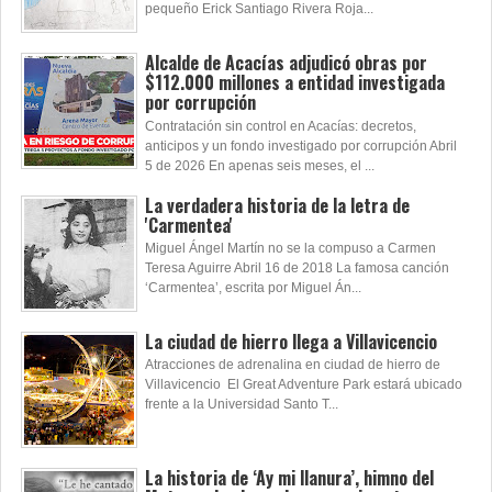
pequeño Erick Santiago Rivera Roja...
Alcalde de Acacías adjudicó obras por
$112.000 millones a entidad investigada
por corrupción
Contratación sin control en Acacías: decretos,
anticipos y un fondo investigado por corrupción Abril
5 de 2026 En apenas seis meses, el ...
La verdadera historia de la letra de
'Carmentea'
Miguel Ángel Martín no se la compuso a Carmen
Teresa Aguirre Abril 16 de 2018 La famosa canción
‘Carmentea’, escrita por Miguel Án...
La ciudad de hierro llega a Villavicencio
Atracciones de adrenalina en ciudad de hierro de
Villavicencio El Great Adventure Park estará ubicado
frente a la Universidad Santo T...
La historia de ‘Ay mi llanura’, himno del