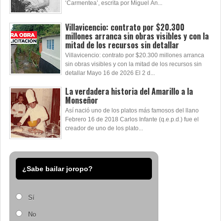
‘Carmentea’, escrita por Miguel Án...
Villavicencio: contrato por $20.300
millones arranca sin obras visibles y con la
mitad de los recursos sin detallar
Villavicencio: contrato por $20.300 millones arranca
sin obras visibles y con la mitad de los recursos sin
detallar Mayo 16 de 2026 El 2 d...
La verdadera historia del Amarillo a la
Monseñor
Así nació uno de los platos más famosos del llano
Febrero 16 de 2018 Carlos Infante (q.e.p.d.) fue el
creador de uno de los plato...
¿Sabe bailar joropo?
Sí
No