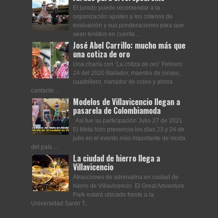
El jurado puede recomendar a la
organización ajustes a los criterios de
evaluación y sus ponderaciones para que
sean tenidos en cuenta ...
José Abel Carrillo: mucho más que
una cotiza de oro
Una charla con ‘La cotiza de oro’ Febrero
24 del 2020 Bailador, maestro de joropo,
cuadrillero, narrador de coleo y ahora
cantante...
Modelos de Villavicencio llegan a
pasarela de Colombiamoda
Así fue su participación Julio 27 de 2021
El Meta hizo presencia los días 23 y 24 de
julio en el evento más importante de moda
del país....
La ciudad de hierro llega a
Villavicencio
Atracciones de adrenalina en ciudad de
hierro de Villavicencio El Great Adventure
Park estará ubicado frente a la
Universidad Santo T...