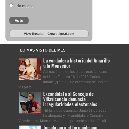
No mucho
Vote
View Results
Crowdsignal.com
LO MÁS VISTO DEL MES
La verdadera historia del Amarillo
a la Monseñor
Así nació uno de los platos más famosos
del llano Febrero 16 de 2018 Carlos
Infante (q.e.p.d.) fue el creador de uno de
los plato...
Excandidata al Concejo de
Villavicencio denuncia
irregularidades electorales
El fallo que esperaba Junio 18 de 2025
La abogada y excandidata al Concejo de
Villavicencio, Marcela Manrique, presentó su libro El fall...
Jurado para el Joropódromo