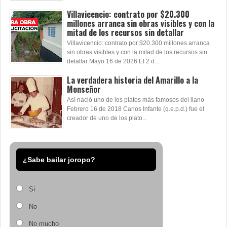
Villavicencio: contrato por $20.300
millones arranca sin obras visibles y con la
mitad de los recursos sin detallar
Villavicencio: contrato por $20.300 millones arranca
sin obras visibles y con la mitad de los recursos sin
detallar Mayo 16 de 2026 El 2 d...
La verdadera historia del Amarillo a la
Monseñor
Así nació uno de los platos más famosos del llano
Febrero 16 de 2018 Carlos Infante (q.e.p.d.) fue el
creador de uno de los plato...
¿Sabe bailar joropo?
Sí
No
No mucho