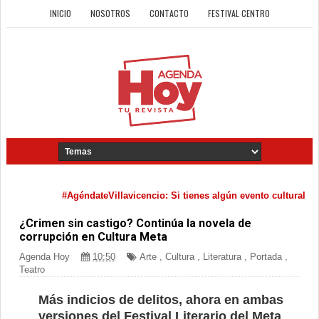
INICIO
NOSOTROS
CONTACTO
FESTIVAL CENTRO
#AgéndateVillavicencio: Si tienes algún evento cultural que quiera
¿Crimen sin castigo? Continúa la novela de
corrupción en Cultura Meta
Agenda Hoy
10:50
Arte
,
Cultura
,
Literatura
,
Portada
,
Teatro
Más indicios de delitos, ahora en ambas
versiones del Festival Literario del Meta