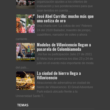
organización ajustes a los criterios de
evaluación y sus ponderaciones para que
sean tenidos en cuenta ...
José Abel Carrillo: mucho más que
una cotiza de oro
Una charla con ‘La cotiza de oro’ Febrero
24 del 2020 Bailador, maestro de joropo,
cuadrillero, narrador de coleo y ahora
cantante...
Modelos de Villavicencio llegan a
pasarela de Colombiamoda
Así fue su participación Julio 27 de 2021
El Meta hizo presencia los días 23 y 24 de
julio en el evento más importante de moda
del país....
La ciudad de hierro llega a
Villavicencio
Atracciones de adrenalina en ciudad de
hierro de Villavicencio El Great Adventure
Park estará ubicado frente a la
Universidad Santo T...
TEMAS