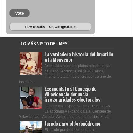
Vote
View Results
Crowdsignal.com
LO MÁS VISTO DEL MES
La verdadera historia del Amarillo
a la Monseñor
Así nació uno de los platos más famosos
del llano Febrero 16 de 2018 Carlos
Infante (q.e.p.d.) fue el creador de uno de
los plato...
Excandidata al Concejo de
Villavicencio denuncia
irregularidades electorales
El fallo que esperaba Junio 18 de 2025
La abogada y excandidata al Concejo de
Villavicencio, Marcela Manrique, presentó su libro El fall...
Jurado para el Joropódromo
El jurado puede recomendar a la