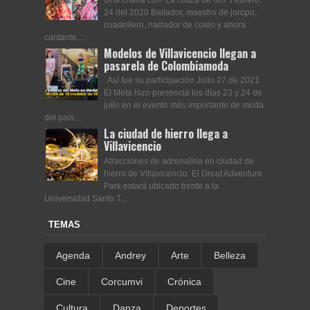
Una charla con ‘La cotiza de oro’ Febrero
24 del 2020 Bailador, maestro de joropo,
cuadrillero, narrador de coleo y ahora
cantante...
Modelos de Villavicencio llegan a
pasarela de Colombiamoda
Así fue su participación Julio 27 de 2021
El Meta hizo presencia los días 23 y 24 de
julio en el evento más importante de moda
del país....
La ciudad de hierro llega a
Villavicencio
Atracciones de adrenalina en ciudad de
hierro de Villavicencio El Great Adventure
Park estará ubicado frente a la
Universidad Santo T...
TEMAS
Agenda
Andrey
Arte
Belleza
Cine
Corcumvi
Crónica
Cultura
Danza
Deportes