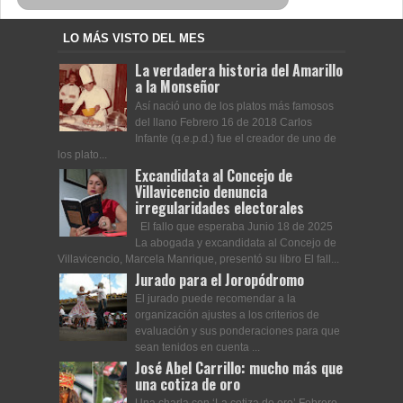
LO MÁS VISTO DEL MES
La verdadera historia del Amarillo
a la Monseñor
Así nació uno de los platos más famosos
del llano Febrero 16 de 2018 Carlos
Infante (q.e.p.d.) fue el creador de uno de
los plato...
Excandidata al Concejo de
Villavicencio denuncia
irregularidades electorales
El fallo que esperaba Junio 18 de 2025
La abogada y excandidata al Concejo de
Villavicencio, Marcela Manrique, presentó su libro El fall...
Jurado para el Joropódromo
El jurado puede recomendar a la
organización ajustes a los criterios de
evaluación y sus ponderaciones para que
sean tenidos en cuenta ...
José Abel Carrillo: mucho más que
una cotiza de oro