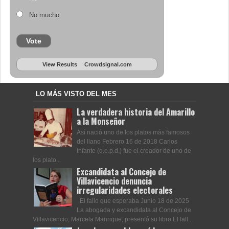
No mucho
Vote
View Results
Crowdsignal.com
LO MÁS VISTO DEL MES
La verdadera historia del Amarillo
a la Monseñor
Así nació uno de los platos más famosos
del llano Febrero 16 de 2018 Carlos
Infante (q.e.p.d.) fue el creador de uno de
los plato...
Excandidata al Concejo de
Villavicencio denuncia
irregularidades electorales
El fallo que esperaba Junio 18 de 2025
La abogada y excandidata al Concejo de
Villavicencio, Marcela Manrique, presentó su libro El fall...