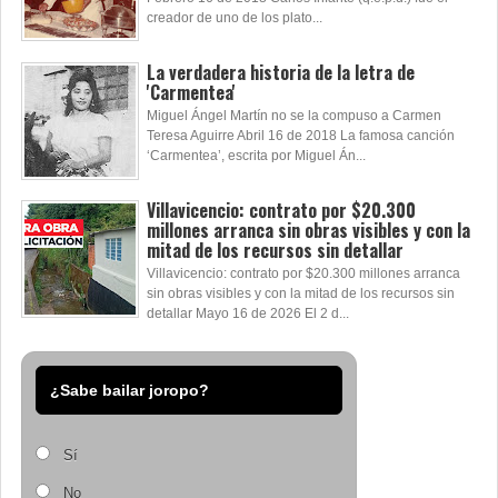
creador de uno de los plato...
La verdadera historia de la letra de
'Carmentea'
Miguel Ángel Martín no se la compuso a Carmen
Teresa Aguirre Abril 16 de 2018 La famosa canción
‘Carmentea’, escrita por Miguel Án...
Villavicencio: contrato por $20.300
millones arranca sin obras visibles y con la
mitad de los recursos sin detallar
Villavicencio: contrato por $20.300 millones arranca
sin obras visibles y con la mitad de los recursos sin
detallar Mayo 16 de 2026 El 2 d...
¿Sabe bailar joropo?
Sí
No