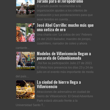
Jurado para el Joropódromo
El jurado puede recomendar a la
organización ajustes a los criterios de
evaluación y sus ponderaciones para que
sean tenidos en cuenta ...
José Abel Carrillo: mucho más que
una cotiza de oro
Una charla con ‘La cotiza de oro’ Febrero
24 del 2020 Bailador, maestro de joropo,
cuadrillero, narrador de coleo y ahora
cantante...
Modelos de Villavicencio llegan a
pasarela de Colombiamoda
Así fue su participación Julio 27 de 2021
El Meta hizo presencia los días 23 y 24 de
julio en el evento más importante de moda
del país....
La ciudad de hierro llega a
Villavicencio
Atracciones de adrenalina en ciudad de
hierro de Villavicencio El Great Adventure
Park estará ubicado frente a la
Universidad Santo T...