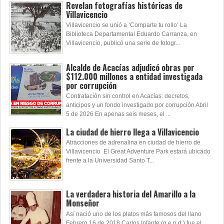
Revelan fotografías históricas de
Villavicencio
Villavicencio se unió a ‘Comparte tu rollo’ La
Biblioteca Departamental Eduardo Carranza, en
Villavicencio, publicó una serie de fotogr...
Alcalde de Acacías adjudicó obras por
$112.000 millones a entidad investigada
por corrupción
Contratación sin control en Acacías: decretos,
anticipos y un fondo investigado por corrupción Abril
5 de 2026 En apenas seis meses, el ...
La ciudad de hierro llega a Villavicencio
Atracciones de adrenalina en ciudad de hierro de
Villavicencio El Great Adventure Park estará ubicado
frente a la Universidad Santo T...
La verdadera historia del Amarillo a la
Monseñor
Así nació uno de los platos más famosos del llano
Febrero 16 de 2018 Carlos Infante (q.e.p.d.) fue el