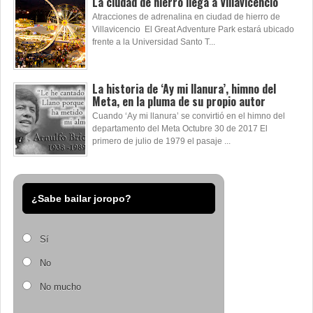
La ciudad de hierro llega a Villavicencio
Atracciones de adrenalina en ciudad de hierro de
Villavicencio El Great Adventure Park estará ubicado
frente a la Universidad Santo T...
La historia de ‘Ay mi llanura’, himno del
Meta, en la pluma de su propio autor
Cuando ‘Ay mi llanura’ se convirtió en el himno del
departamento del Meta Octubre 30 de 2017 El
primero de julio de 1979 el pasaje ...
¿Sabe bailar joropo?
Sí
No
No mucho