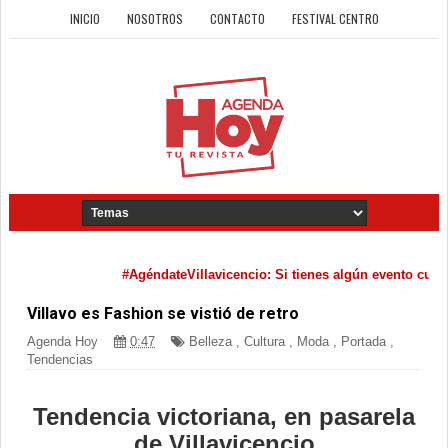
INICIO
NOSOTROS
CONTACTO
FESTIVAL CENTRO
#AgéndateVillavicencio: Si tienes algún evento cultural que q
Villavo es Fashion se vistió de retro
Agenda Hoy
0:47
Belleza
,
Cultura
,
Moda
,
Portada
,
Tendencias
Tendencia victoriana, en pasarela
de Villavicencio