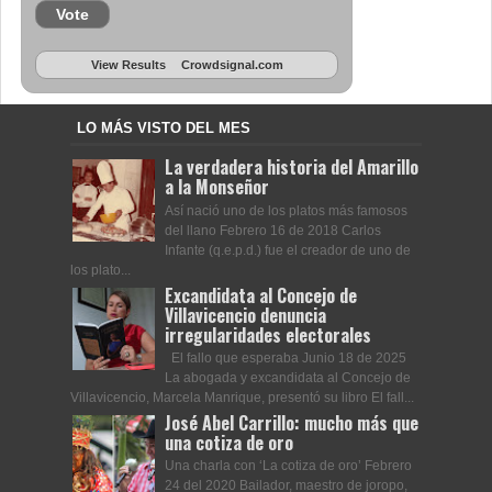
Vote
View Results
Crowdsignal.com
LO MÁS VISTO DEL MES
La verdadera historia del Amarillo
a la Monseñor
Así nació uno de los platos más famosos
del llano Febrero 16 de 2018 Carlos
Infante (q.e.p.d.) fue el creador de uno de
los plato...
Excandidata al Concejo de
Villavicencio denuncia
irregularidades electorales
El fallo que esperaba Junio 18 de 2025
La abogada y excandidata al Concejo de
Villavicencio, Marcela Manrique, presentó su libro El fall...
José Abel Carrillo: mucho más que
una cotiza de oro
Una charla con ‘La cotiza de oro’ Febrero
24 del 2020 Bailador, maestro de joropo,