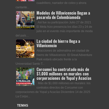
cuadrillero, narrador de coleo y ahora
cantante...
Modelos de Villavicencio llegan a
pasarela de Colombiamoda
Así fue su participación Julio 27 de 2021
El Meta hizo presencia los días 23 y 24 de
julio en el evento más importante de moda
del país....
La ciudad de hierro llega a
Villavicencio
Atracciones de adrenalina en ciudad de
hierro de Villavicencio El Great Adventure
Park estará ubicado frente a la
Universidad Santo T...
Corcumvi ha contratado más de
$1.000 millones en murales con
corporaciones de Yopal y Acacías
Más de $1.000 millones en murales: los
contratos directos de Corcumvi con
corporaciones de Yopal y Acacías Diciembre 14 de 2025
La Corpo...
TEMAS