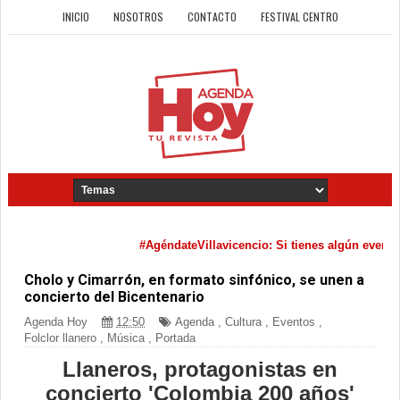
INICIO
NOSOTROS
CONTACTO
FESTIVAL CENTRO
#AgéndateVillavicencio: Si tienes algún evento cul
Cholo y Cimarrón, en formato sinfónico, se unen a
concierto del Bicentenario
Agenda Hoy
12:50
Agenda
,
Cultura
,
Eventos
,
Folclor llanero
,
Música
,
Portada
Llaneros, protagonistas en
concierto 'Colombia 200 años'