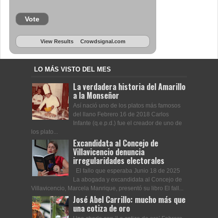
Vote
View Results
Crowdsignal.com
LO MÁS VISTO DEL MES
La verdadera historia del Amarillo
a la Monseñor
Así nació uno de los platos más famosos
del llano Febrero 16 de 2018 Carlos
Infante (q.e.p.d.) fue el creador de uno de
los plato...
Excandidata al Concejo de
Villavicencio denuncia
irregularidades electorales
El fallo que esperaba Junio 18 de 2025
La abogada y excandidata al Concejo de
Villavicencio, Marcela Manrique, presentó su libro El fall...
José Abel Carrillo: mucho más que
una cotiza de oro