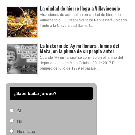
La ciudad de hierro llega a Villavicencio
Atracciones de adrenalina en ciudad de hierro de
Villavicencio El Great Adventure Park estará ubicado
frente a la Universidad Santo T...
La historia de ‘Ay mi llanura’, himno del
Meta, en la pluma de su propio autor
Cuando ‘Ay mi llanura’ se convirtió en el himno del
departamento del Meta Octubre 30 de 2017 El
primero de julio de 1979 el pasaje ...
¿Sabe bailar joropo?
Sí
No
No mucho