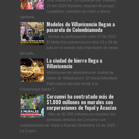
Una charla con ‘La cotiza de oro’ Febrero
24 del 2020 Bailador, maestro de joropo,
cuadrillero, narrador de coleo y ahora
cantante...
Modelos de Villavicencio llegan a
pasarela de Colombiamoda
Así fue su participación Julio 27 de 2021
El Meta hizo presencia los días 23 y 24 de
julio en el evento más importante de moda
del país....
La ciudad de hierro llega a
Villavicencio
Atracciones de adrenalina en ciudad de
hierro de Villavicencio El Great Adventure
Park estará ubicado frente a la
Universidad Santo T...
Corcumvi ha contratado más de
$1.000 millones en murales con
corporaciones de Yopal y Acacías
Más de $1.000 millones en murales: los
contratos directos de Corcumvi con
corporaciones de Yopal y Acacías Diciembre 14 de 2025
La Corpo...