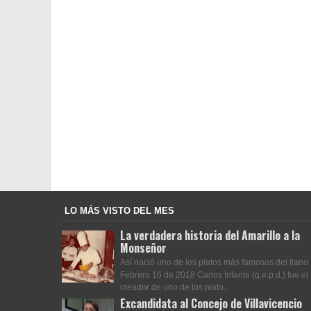
LO MÁS VISTO DEL MES
La verdadera historia del Amarillo a la
Monseñor
Así nació uno de los platos más famosos del llano
Febrero 16 de 2018 Carlos Infante (q.e.p.d.) fue el
creador de uno de los plato...
Excandidata al Concejo de Villavicencio