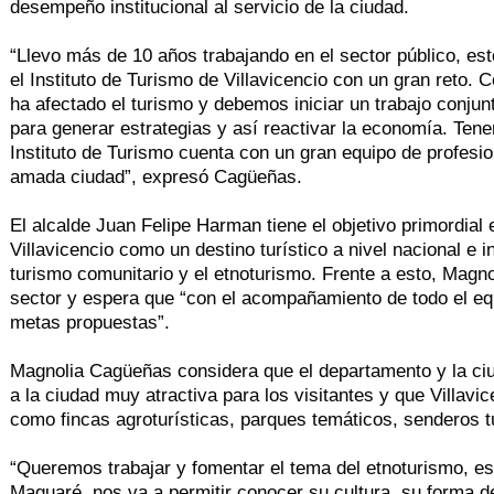
desempeño institucional al servicio de la ciudad.
“Llevo más de 10 años trabajando en el sector público, esto
el Instituto de Turismo de Villavicencio con un gran reto
ha afectado el turismo y debemos iniciar un trabajo conjun
para generar estrategias y así reactivar la economía. Ten
Instituto de Turismo cuenta con un gran equipo de profesio
amada ciudad”, expresó Cagüeñas.
El alcalde Juan Felipe Harman tiene el objetivo primordial 
Villavicencio como un destino turístico a nivel nacional e 
turismo comunitario y el etnoturismo. Frente a esto, Magno
sector y espera que “con el acompañamiento de todo el equi
metas propuestas”.
Magnolia Cagüeñas considera que el departamento y la ciu
a la ciudad muy atractiva para los visitantes y que Villav
como fincas agroturísticas, parques temáticos, senderos tu
“Queremos trabajar y fomentar el tema del etnoturismo, es
Maguaré, nos va a permitir conocer su cultura, su forma de