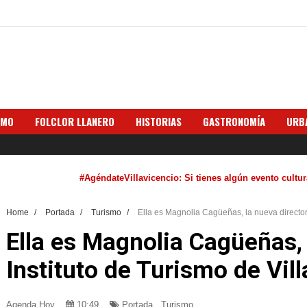
SMO
FOLCLOR LLANERO
HISTORIAS
GASTRONOMÍA
URB
#AgéndateVillavicencio: Si tienes algún evento cultural que
Home
/
Portada
/
Turismo
/
Ella es Magnolia Cagüeñas, la nueva directora
Ella es Magnolia Cagüeñas, 
Instituto de Turismo de Vil
Agenda Hoy
10:49
Portada
,
Turismo