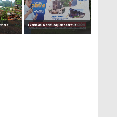
tal e...
Alcalde de Acacías adjudicó obras p...