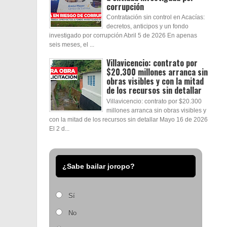
corrupción
Contratación sin control en Acacías:
decretos, anticipos y un fondo
investigado por corrupción Abril 5 de 2026 En apenas
seis meses, el ...
Villavicencio: contrato por
$20.300 millones arranca sin
obras visibles y con la mitad
de los recursos sin detallar
Villavicencio: contrato por $20.300
millones arranca sin obras visibles y
con la mitad de los recursos sin detallar Mayo 16 de 2026
El 2 d...
¿Sabe bailar joropo?
Sí
No