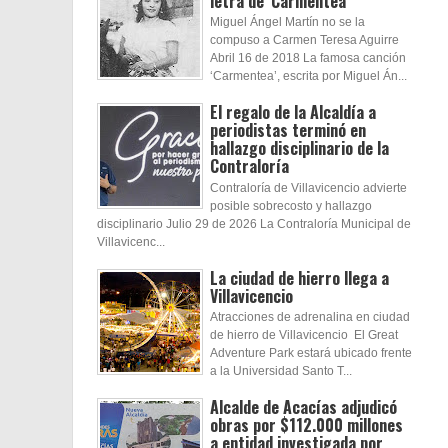
letra de 'Carmentea'
Miguel Ángel Martín no se la
compuso a Carmen Teresa Aguirre
Abril 16 de 2018 La famosa canción
‘Carmentea’, escrita por Miguel Án...
El regalo de la Alcaldía a
periodistas terminó en
hallazgo disciplinario de la
Contraloría
Contraloría de Villavicencio advierte
posible sobrecosto y hallazgo
disciplinario Julio 29 de 2026 La Contraloría Municipal de
Villavicenc...
La ciudad de hierro llega a
Villavicencio
Atracciones de adrenalina en ciudad
de hierro de Villavicencio El Great
Adventure Park estará ubicado frente
a la Universidad Santo T...
Alcalde de Acacías adjudicó
obras por $112.000 millones
a entidad investigada por