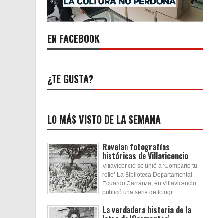
EN FACEBOOK
¿TE GUSTA?
LO MÁS VISTO DE LA SEMANA
Revelan fotografías
históricas de Villavicencio
Villavicencio se unió a ‘Comparte tu
rollo’ La Biblioteca Departamental
Eduardo Carranza, en Villavicencio,
publicó una serie de fotogr...
La verdadera historia de la