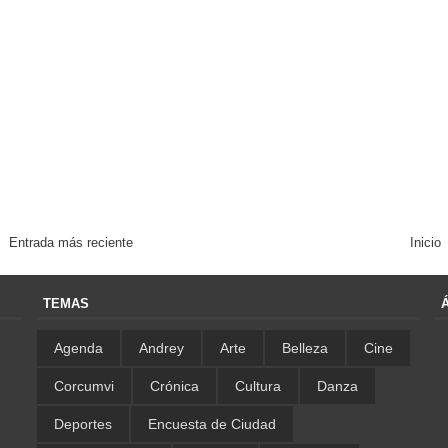
Entrada más reciente
Inicio
TEMAS
Agenda
Andrey
Arte
Belleza
Cine
Corcumvi
Crónica
Cultura
Danza
Deportes
Encuesta de Ciudad