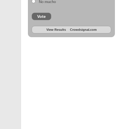
No mucho
Vote
View Results
Crowdsignal.com