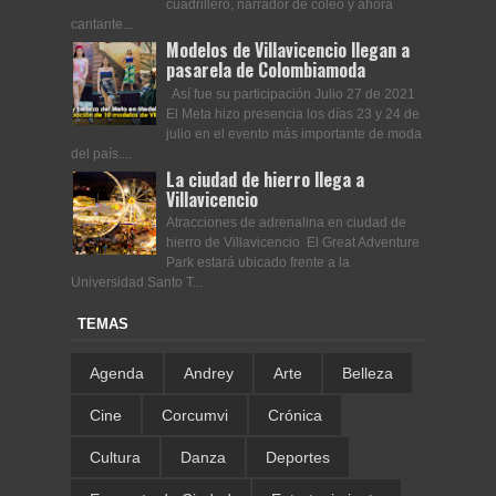
cuadrillero, narrador de coleo y ahora
cantante...
Modelos de Villavicencio llegan a
pasarela de Colombiamoda
Así fue su participación Julio 27 de 2021
El Meta hizo presencia los días 23 y 24 de
julio en el evento más importante de moda
del país....
La ciudad de hierro llega a
Villavicencio
Atracciones de adrenalina en ciudad de
hierro de Villavicencio El Great Adventure
Park estará ubicado frente a la
Universidad Santo T...
TEMAS
Agenda
Andrey
Arte
Belleza
Cine
Corcumvi
Crónica
Cultura
Danza
Deportes