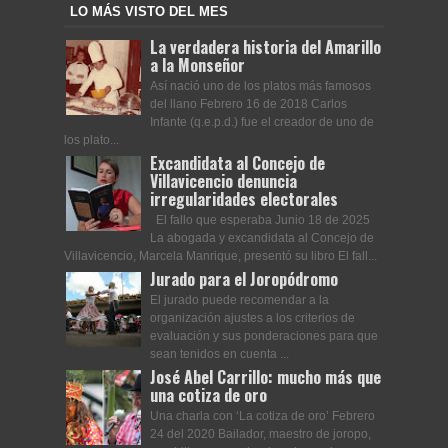
LO MÁS VISTO DEL MES
La verdadera historia del Amarillo
a la Monseñor
Así nació uno de los platos más famosos
del llano Febrero 16 de 2018 Carlos
Infante (q.e.p.d.) fue el creador de uno de
los plato...
Excandidata al Concejo de
Villavicencio denuncia
irregularidades electorales
El fallo que esperaba Junio 18 de 2025
La abogada y excandidata al Concejo de
Villavicencio, Marcela Manrique, presentó su libro El fall...
Jurado para el Joropódromo
El jurado puede recomendar a la
organización ajustes a los criterios de
evaluación y sus ponderaciones para que
sean tenidos en cuenta ...
José Abel Carrillo: mucho más que
una cotiza de oro
Una charla con ‘La cotiza de oro’ Febrero
24 del 2020 Bailador, maestro de joropo,